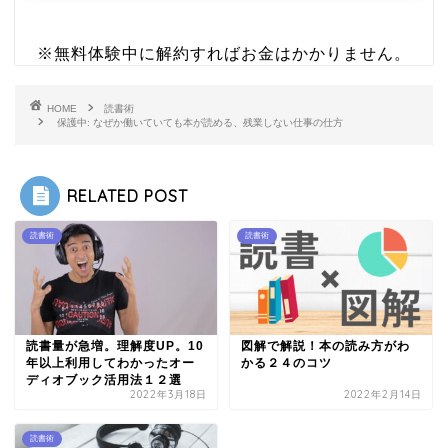
※無料体験中に解約すればお金はかかりません。
HOME
読書術
保護中: なぜか働いていても本が読める、残業しない仕事の仕方
RELATED POST
読書術
読書術
読書量が急増。理解度UP。10
図解で解説！本の読み方がわ
年以上利用してわかったオー
かる２４のコツ
ディオブック活用法１２選
2022年3月18日
2022年2月14日
読書術