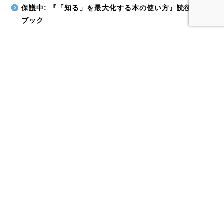
保護中: 『「知る」を最大化する本の使い方』読後ガイド
ブック
保護中: なぜか働いていても本が読める、残業しない仕事
の仕方
保護中: 一生に一度は読むべき本ランキング ベスト100
冊
文章は感情が大切なことを”体験”で教えてくれる本『文
章で伝えるときいちばん大切なものは、感情である。』
pato (著) アスコム
より良い選択が命運を分ける書籍『会社をつぶさない社
長の選択』松岡靖浩 (著) かんき出版
プライバシーポリシー