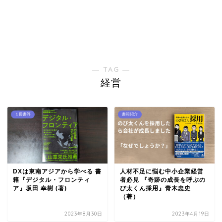
― TAG ―
経営
１冊書評
書籍紹介
DXは東南アジアから学べる 書
人材不足に悩む中小企業経営
籍『デジタル・フロンティ
者必見 『奇跡の成長を呼ぶの
ア』坂田 幸樹 (著)
び太くん採用』青木忠史
（著）
2023年8月30日
2023年4月19日