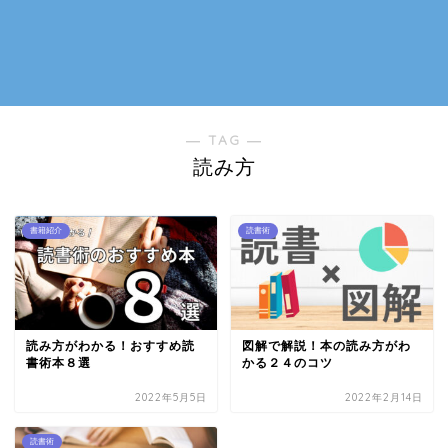
― TAG ―
読み方
書籍紹介
読書術
読み方がわかる！おすすめ読
図解で解説！本の読み方がわ
書術本８選
かる２４のコツ
2022年5月5日
2022年2月14日
読書術