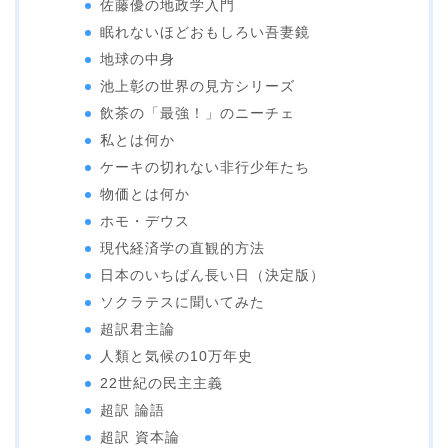
佐藤優の地政学入門
眠れないほどおもしろい吾妻鏡
地球の中身
池上彰の世界の見方シリーズ
飲茶の「最強！」のニーチェ
私とは何か
ケーキの切れない非行少年たち
物価とは何か
ホモ・デウス
現代経済学の直観的方法
日本のいちばん長い日（決定版）
ソクラテスに聞いてみた
超訳君主論
人類と気候の10万年史
22世紀の民主主義
超訳 論語
超訳 資本論