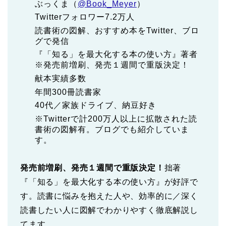
ぶっくま（
@Book_Meyer
）
Twitterフォロワー7.2万人
読書術の図解、おすすめ本をTwitter、ブロ
グで発信
『「知る」を最大化する本の使い方』著者
※発売前増刷、発売１週間で重版決定！
献本実績多数
年間300冊読書家
40代／家族ドライブ、納豆好き
※Twitterで計200万人以上に拡散された読
書術の図解有。ブログでも紹介していま
す。
発売前増刷、発売１週間で重版決定！
拙著
『「知る」を最大化する本の使い方』が好評で
す。読書に悩みを抱えた人や、効率的に／深く
読書したい人に図解でわかりやすく徹底解説し
てます。