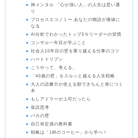
神メンタル 「心が強い人」の人生は思い通
り
プロセスエコノミー あなたの物語が価値に
なる
AI分析でわかったトップ5％リーダーの習慣
コンサル一年目が学ぶこと
社会人10年目の壁を乗り越える仕事のコツ
ハートドリブン
こうやって、考える。
「40歳の壁」をスルッと越える人生戦略
大人の語彙力が使える順できちんと身につく
本
もしアドラーが上司だったら
仮説思考
バカの壁
自己肯定感の教科書
戦略は「1杯のコーヒー」から学べ！