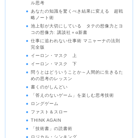
ル思考
あなたの知識を驚くべき結果に変える 超戦
略ノート術
池上彰が大切にしている タテの想像力とヨ
コの想像力: 講談社＋α新書
仕事に追われない仕事術 マニャーナの法則
完全版
イーロン・マスク 上
イーロン・マスク 下
問うとはどういうことか～人間的に生きるた
めの思考のレッスン
書くのがしんどい
「答えのないゲーム」を楽しむ思考技術
ロングゲーム
ファスト＆スロー
THINK AGAIN
「技術書」の読書術
ロジカル・シンキング