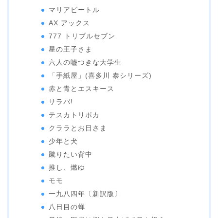
マリアビートル
AX アックス
777 トリプルセブン
星の王子さま
六人の嘘つきな大学生
「手紙屋」(喜多川 泰シリーズ)
赤と青とエスキース
サラバ!
テスカトリポカ
クララとお日さま
少年と犬
蹴りたい背中
推し、燃ゆ
モモ
一九八四年〔新訳版〕
八日目の蝉