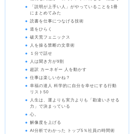
「説明が上手い人」がやっていることを1冊
にまとめてみた
読書を仕事につなげる技術
道をひらく
破天荒フェニックス
人を操る禁断の文章術
１分で話せ
人は聞き方が9割
超訳 カーネギー 人を動かす
仕事は楽しいかね？
幸福の達人 科学的に自分を幸せにする行動
リスト50
人生は、運よりも実力よりも「勘違いさせる
力」で決まっている
心。
解像度を上げる
AI分析でわかった トップ5％社員の時間術