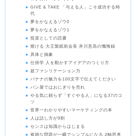
GIVE & TAKE 「与える人」こそ成功する時
代
夢をかなえるゾウ0
夢をかなえるゾウ1
投資としての読書
熔ける 大王製紙前会長 井川意高の懺悔録
具体と抽象
仕掛学 人を動かすアイデアのつくり方
超ファシリテーション力
バナナの魅力を100文字で伝えてください
パン屋ではおにぎりを売れ
やる気に頼らず「すぐやる人」になる37のコ
ツ
世界一わかりやすいマーケティングの本
人は話し方が9割
センスは知識からはじまる
複雑な問題が一瞬でシンプルになる 2軸思考