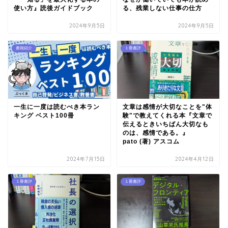
使い方』読後ガイドブック
る、残業しない仕事の仕方
2024年9月5日
2024年9月5日
書籍紹介
１冊書評
一生に一度は読むべき本ラン
文章は感情が大切なことを"体
キング ベスト100冊
験"で教えてくれる本『文章で
伝えるときいちばん大切なも
のは、感情である。』
pato (著) アスコム
2024年7月15日
2024年4月12日
１冊書評
１冊書評