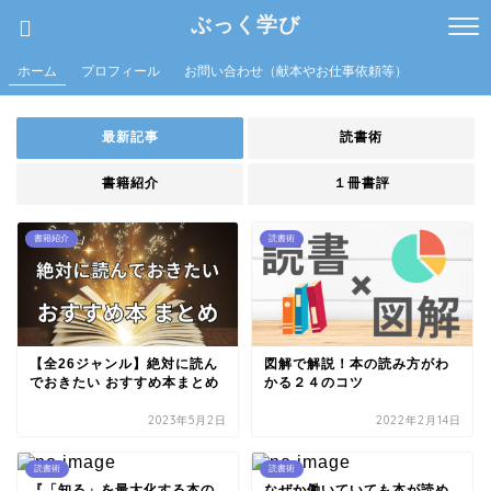
ぶっく学び
ホーム
プロフィール
お問い合わせ（献本やお仕事依頼等）
最新記事
読書術
書籍紹介
１冊書評
書籍紹介
読書術
【全26ジャンル】絶対に読ん
図解で解説！本の読み方がわ
でおきたい おすすめ本まとめ
かる２４のコツ
2023年5月2日
2022年2月14日
読書術
読書術
『「知る」を最大化する本の
なぜか働いていても本が読め