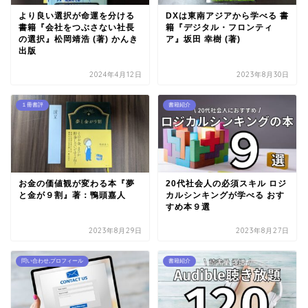
より良い選択が命運を分ける
DXは東南アジアから学べる 書
書籍『会社をつぶさない社長
籍『デジタル・フロンティ
の選択』松岡靖浩 (著) かんき
ア』坂田 幸樹 (著)
出版
2024年4月12日
2023年8月30日
１冊書評
書籍紹介
お金の価値観が変わる本『夢
20代社会人の必須スキル ロジ
と金が９割』著：鴨頭嘉人
カルシンキングが学べる おす
すめ本９選
2023年8月29日
2023年8月27日
問い合わせ,プロフィール
書籍紹介